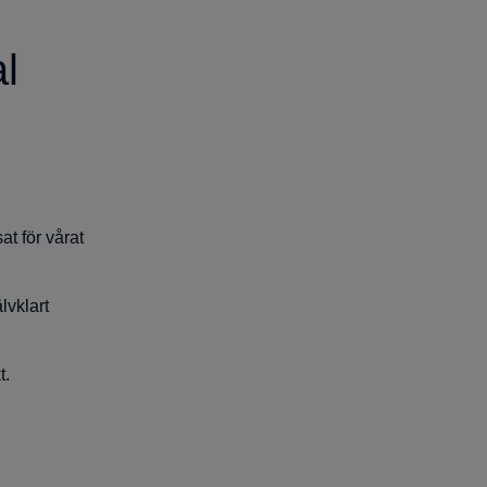
l
at för vårat
lvklart
t.