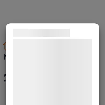
Samtykke til cookies
Vi og vores samarbejdspartnere bruger
teknologier, herunder cookies, til at
Malmö
indsamle oplysninger om dig til forskellige
formål, herunder: Tilpasning af annoncering,
bedre brugeroplevelse, funktionalitet,
statistik og marketing. Disse oplysninger
Komplett takläggning i Malmö till fast pris Takinvest
erbjuder takläggning i ...
kan blive delt med annoncerings- og
analysepartnere, som kan kombinere dem
med data, du tidligere har givet dem eller
de har indsamlet gennem din brug af deres