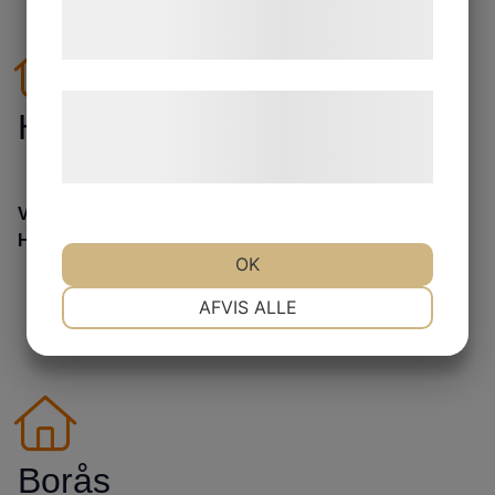
tjenester. Ved at klikke på 'OK' giver du
samtykke til disse formål.
Læs mere om vores brug af cookies og
Halmstad
behandling af persondata på vores
hjemmeside.
Vi utför takläggning i Halmstad! Våra takläggare i
Halmstad har gedigen ...
OK
NØDVENDIGE
PRÆFERENCER
AFVIS ALLE
MARKETING
STATISTIK
Borås