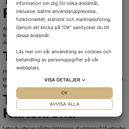
information om dig för olika ändamål,
Falkenberg
inklusive: bättre användarupplevelse,
funktionalitet, statistik och marknadsföring.
Genom att klicka på "OK" samtycker du till
Alla våra skickliga takläggare har de senaste kunskaperna
dessa ändamål.
för att du ska känna dig trygg med både takläggningen och
det färdiga resultatet.
Takläggare Borås
Läs mer om vår användning av cookies och
behandling av personuppgifter på vår
webbplats.
Professionella takläggare i Borås! På Takinvest arbetar
professionella takläggare som snabbt och effektivt utför alla
VISA
DETALJER
typer av takarbeten.
JA
NEJ
OK
JA
NEJ
Takläggare
NÖDVÄNDIG
INSTÄLLNINGAR
AVVISA ALLA
Karlskrona
JA
NEJ
JA
NEJ
MARKNADSFÖRING
STATISTIK
Letar du efter en pålitlig takläggare i Karlskrona? Vi erbjuder